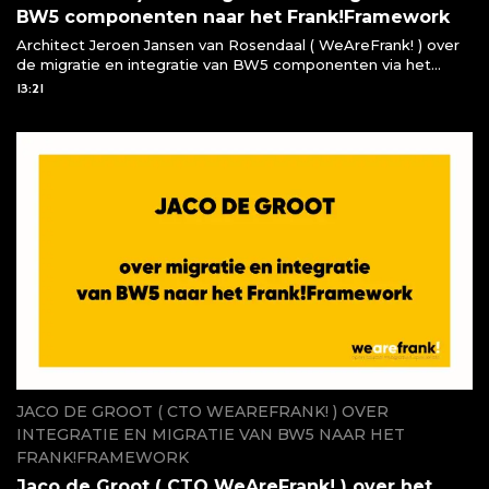
BW5 componenten naar het Frank!Framework
Architect Jeroen Jansen van Rosendaal ( WeAreFrank! ) over
de migratie en integratie van BW5 componenten via het
Frank!Framework
13:21
JACO DE GROOT ( CTO WEAREFRANK! ) OVER
INTEGRATIE EN MIGRATIE VAN BW5 NAAR HET
FRANK!FRAMEWORK
Jaco de Groot ( CTO WeAreFrank! ) over het