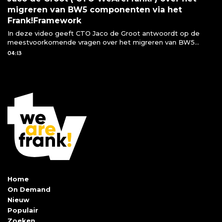
migreren van BW5 componenten via het
Frank!Framework
In deze video geeft CTO Jaco de Groot antwoordt op de
meestvoorkomende vragen over het migreren van BW5
componenten naar het Frank!Framework
04:13
Home
On Demand
Nieuw
Populair
Zoeken