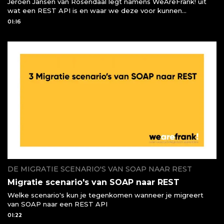
Jeroen Jansen van Rosendaal legt namens WeAreFrank! uit
wat een REST API is en waar we deze voor kunnen
gebruiken of moeten gebruiken
01:16
DE MIGRATIE SCENARIO'S VAN SOAP NAAR REST
Migratie scenario's van SOAP naar REST
Welke scenario's kun je tegenkomen wanneer je migreert
van SOAP naar een REST API
01:22