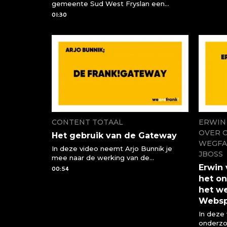
gemeente Sud West Fryslan een
oplossi
opdrachtgever die ze hebben geholpen
01:30
met de integratie en migratie van hun
oplossing Open Zaakbrug
CONTENT TOTAAL
ERWIN 
OVER 
Het gebruik van de Gateway
WEGFA
In deze video neemt Arjo Bunnik je
JBOSS
mee naar de werking van de
Frank!Gateway. Wat kan het, wat doet
Erwin 
00:54
het en hoe is het door jou te
het o
gebruiken?
het w
Websp
In deze 
onderzo