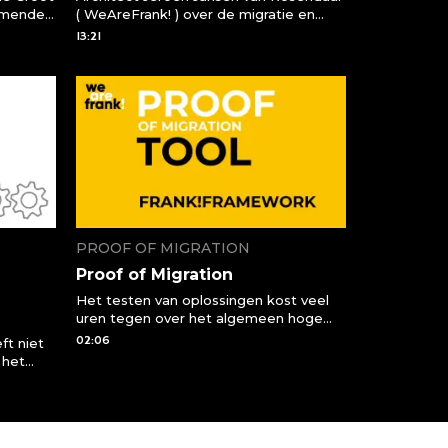
omende
( WeAreFrank! ) over de migratie en
BW5
integratie van BW5 componenten via
13:21
het Frank!Framework
PROOF OF MIGRATION
Proof of Migration
Het testen van oplossingen kost veel
uren tegen over het algemeen hoge
kosten. WeAreFrank! heeft ook voor
02:06
ft niet
deze testuren een oplossing gevonden
 het
middels de Tool of Migration. Hoe het
dig zelf
werkt? Bekijk de animatie.
van
. Het