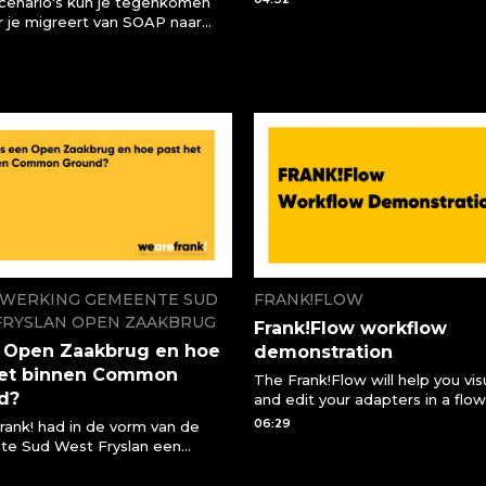
cenario's kun je tegenkomen
vanuit deze console bekijken e
 je migreert van SOAP naar
bedienen. Zo kunnen beheerde
T API
sneller ingrijpen wanneer er iets
of kunnen ontwikkelaars code s
en testen uitvoeren.
WERKING GEMEENTE SUD
FRANK!FLOW
FRYSLAN OPEN ZAAKBRUG
Frank!Flow workflow
s Open Zaakbrug en hoe
demonstration
het binnen Common
The Frank!Flow will help you vis
d?
and edit your adapters in a flow
This video shows a quick
06:29
ank! had in de vorm van de
demonstration of it's functionali
e Sud West Fryslan een
tgever die ze hebben geholpen
ntegratie en migratie van hun