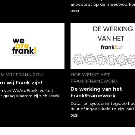
t van NN uitvoerde inzake de
antwoordt op de meestvoork
kheid Websphere en JBoss weg
vragen over het migreren van 
04:13
en. Erwin van der Ploeg ( NN )
componenten naar het
 wat WeAreFrank! hierin heeft
Frank!Framework
d.
 WIJ FRANK ZIJN!
HOE WERKT HET
FRANK!FRAMEWORK
 wij Frank zijn!
De werking van het
m van WeAreFrank! vertelt
Frank!Framework
r graag waarom zij zich Frank
en hoe ze dat bij de
Data- en systeemintegratie hoe
tgevers van WeAreFrank!
duur of ingewikkeld te zijn. Met
n! Het zijn van open, eerlijk en
Frank!Framework kun je eenvou
01:21
ant is de basis van het team en
aan de slag met het koppelen 
rijf WeAreFrank! Zowel op basis
bedrijfssystemen en applicaties
dienst en het produkt, alsmede
Frank!Framework is een open-
en de organisatie.