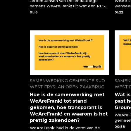
Jeroen Jansen van Rosendaal legt
Welke s
namens WeAreFrank! uit wat een REST
wanneer
API is en waar we deze voor kunnen
een RES
01:16
01:22
gebruiken of moeten gebruiken
SAMENWERKING GEMEENTE SUD
SAMEN
WEST FRYSLAN OPEN ZAAKBRUG
WEST 
Hoe is de samenwerking met
Wat i
WeAreFrank! tot stand
past 
gekomen, hoe transparant is
Groun
WeAreFrank! en waarom is het
WeAreFr
prettig zakendoen?
gemeent
opdrach
00:58
WeAreFrank! had in de vorm van de
met de i