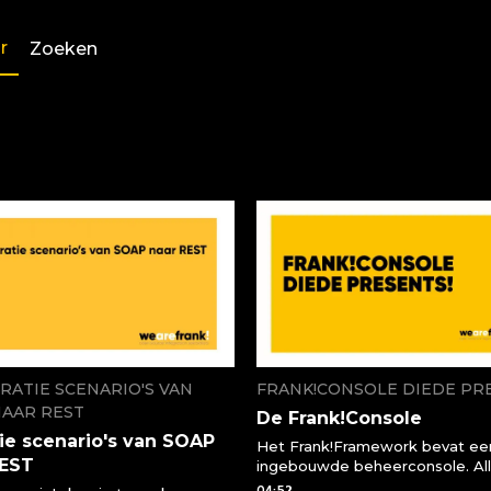
r
Zoeken
RATIE SCENARIO'S VAN
FRANK!CONSOLE DIEDE PR
NAAR REST
De Frank!Console
ie scenario's van SOAP
Het Frank!Framework bevat ee
REST
ingebouwde beheerconsole. Al
processen binnen je applicatie 
04:52