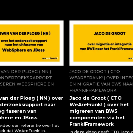
ng Open Zaakbrug
VAN DER PLOEG ( NN )
JACO DE GROOT ( CTO
ONDERZOEKSRAPPORT
WEAREFRANK! ) OVER INTE
SEREN WEBSPHERE EN
EN MIGRATIE VAN BW5 NAA
FRANK!FRAMEWORK
van der Ploeg ( NN ) over
Jaco de Groot ( CTO
nderzoeksrapport naar
WeAreFrank! ) over het
eg faseren van
migreren van BW5
here en JBoss
componenten via het
Frank!Framework
video een referentie over het
ek dat WeAreFrank! in
In deze video geeft CTO Jaco 