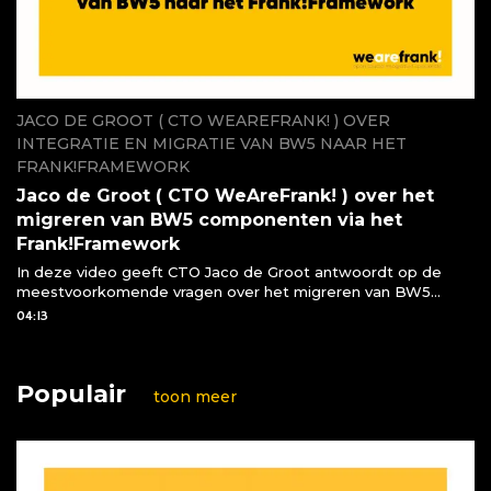
JACO DE GROOT ( CTO WEAREFRANK! ) OVER
INTEGRATIE EN MIGRATIE VAN BW5 NAAR HET
FRANK!FRAMEWORK
Jaco de Groot ( CTO WeAreFrank! ) over het
migreren van BW5 componenten via het
Frank!Framework
In deze video geeft CTO Jaco de Groot antwoordt op de
meestvoorkomende vragen over het migreren van BW5
componenten naar het Frank!Framework
04:13
Populair
toon meer