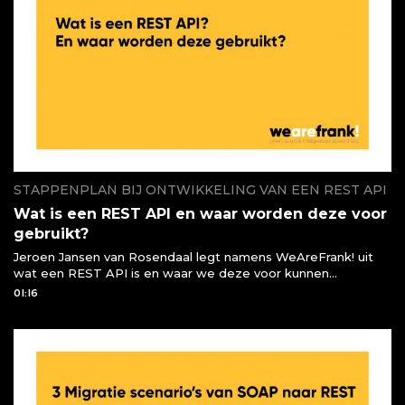
STAPPENPLAN BIJ ONTWIKKELING VAN EEN REST API
Wat is een REST API en waar worden deze voor
gebruikt?
Jeroen Jansen van Rosendaal legt namens WeAreFrank! uit
wat een REST API is en waar we deze voor kunnen
gebruiken of moeten gebruiken
01:16