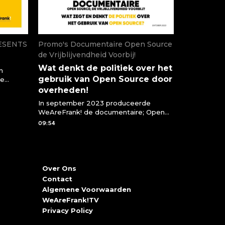
ESENTS
Promo's Documentaire Open Source
de Vrijblijvendheid Voorbij!
Wat denkt de politiek over het
n
gebruik van Open Source door
le
kun je
overheden!
n
In september 2023 produceerde
rs
WeAreFrank! de documentaire; Open
 mis is
Source de Vrijblijvendheid Voorbij! In
09:54
chrijven
een klein uur is het duidelijk waar de
pijnpunten daadwerkelijk liggen en
komt er antwoord op de vraag wat
overheden nu moeten met Open
Source! De gehele documenatire kun je
Over Ons
op dit platform in zijn geheel terugzien.
Contact
Delen van deze documentaire zijn
Algemene Voorwaarden
uiteraard ook beschikbaar. In deze
WeAreFrank!TV
montage zien we de mening en
Privacy Policy
bevindingen vanuit de Politiek Hawre
Hamiri is tweede kamerlid voor de VVD