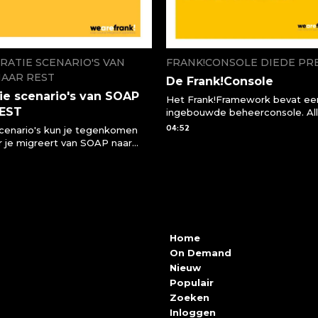
RATIE SCENARIO'S VAN
FRANK!CONSOLE DIEDE PR
NAAR REST
De Frank!Console
ie scenario's van SOAP
Het Frank!Framework bevat ee
REST
ingebouwde beheerconsole. Al
processen binnen je applicatie 
04:52
cenario's kun je tegenkomen
vanuit deze console bekijken e
 je migreert van SOAP naar
bedienen. Zo kunnen beheerde
T API
sneller ingrijpen wanneer er iets
of kunnen ontwikkelaars code s
en testen uitvoeren.
Home
On Demand
Nieuw
Populair
Zoeken
Inloggen