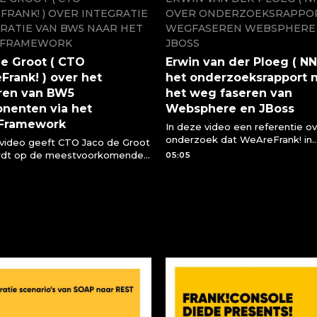
RANK! ) OVER INTEGRATIE
OVER ONDERZOEKSRAPPO
RATIE VAN BW5 NAAR HET
WEGFASEREN WEBSPHERE
!FRAMEWORK
JBOSS
e Groot ( CTO
Erwin van der Ploeg ( NN
rank! ) over het
het onderzoeksrapport 
ren van BW5
het weg faseren van
nenten via het
Websphere en JBoss
!Framework
In deze video een referentie ov
onderzoek dat WeAreFrank! in
 video geeft CTO Jaco de Groot
opdracht van NN uitvoerde inz
rdt op de meestvoorkomende
05:05
mogelijkheid Websphere en J
over het migreren van BW5
te faseren. Erwin van der Ploeg 
nten naar het
legt uit wat WeAreFrank! hierin
ramework
betekend.