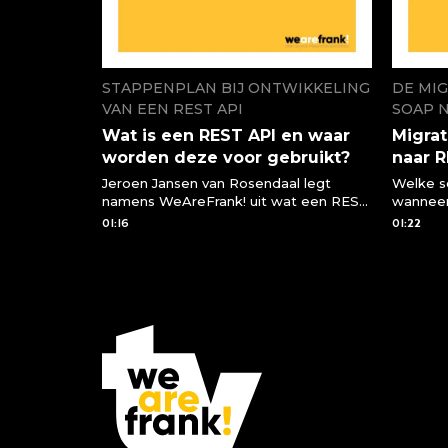
STAPPENPLAN BIJ ONTWIKKELING
DE MIG
VAN EEN REST API
SOAP 
Wat is een REST API en waar
Migrat
worden deze voor gebruikt?
naar 
Jeroen Jansen van Rosendaal legt
Welke s
namens WeAreFrank! uit wat een REST
wanneer
API is en waar we deze voor kunnen
een RES
01:16
01:22
gebruiken of moeten gebruiken