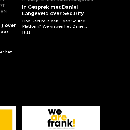
RT
In Gesprek met Daniel
 EN
Langeveld over Security
Hoe Secure is een Open Source
 ) over
Platform? We vragen het Daniel
naar
Langeveld. Verantwoordelijk voor de
19:22
sales binnen WeAreFrank! Daniel vertelt
over hoe veilig een open source
platform is en waarom Open Source
er het
eigenlijk nog veiliger is dan een closed
source oplossing
ake de
Boss weg
( NN )
 heeft