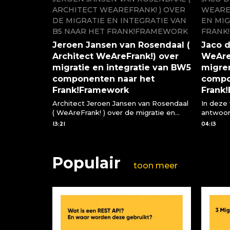
ARCHITECT WEAREFRANK! ) OVER
WEAREF
DE MIGRATIE EN INTEGRATIE VAN
EN MIG
B5 NAAR HET FRANK!FRAMEWORK
FRANK
Jeroen Jansen van Rosendaal (
Jaco d
Architect WeAreFrank!) over
WeAreF
migratie en integratie van BW5
migre
componenten naar het
compo
Frank!Framework
Frank
Architect Jeroen Jansen van Rosendaal
In deze
( WeAreFrank! ) over de migratie en
antwoo
integratie van BW5 componenten via
vragen 
13:21
04:13
het Frank!Framework
compone
Frank!F
Populair
toon meer