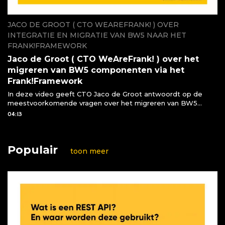
JACO DE GROOT ( CTO WEAREFRANK! ) OVER
INTEGRATIE EN MIGRATIE VAN BW5 NAAR HET
FRANK!FRAMEWORK
Jaco de Groot ( CTO WeAreFrank! ) over het
migreren van BW5 componenten via het
Frank!Framework
In deze video geeft CTO Jaco de Groot antwoordt op de
meestvoorkomende vragen over het migreren van BW5
componenten naar het Frank!Framework
04:13
Populair
toon meer