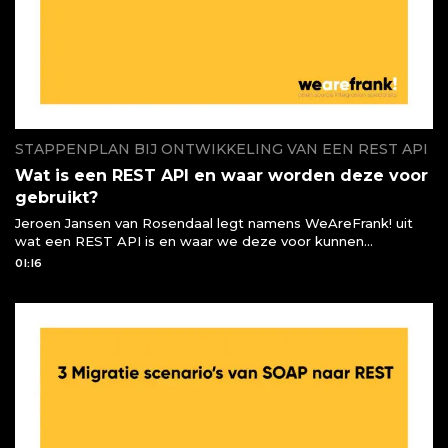
STAPPENPLAN BIJ ONTWIKKELING VAN EEN REST API
Wat is een REST API en waar worden deze voor
gebruikt?
Jeroen Jansen van Rosendaal legt namens WeAreFrank! uit
wat een REST API is en waar we deze voor kunnen
gebruiken of moeten gebruiken
01:16