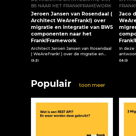
B5 NAAR HET FRANK!FRAMEWORK
FRANK
Jeroen Jansen van Rosendaal (
Jaco d
Architect WeAreFrank!) over
WeAreF
migratie en integratie van BW5
migre
componenten naar het
compo
Frank!Framework
Frank
Architect Jeroen Jansen van Rosendaal
In deze
( WeAreFrank! ) over de migratie en
antwoo
integratie van BW5 componenten via
vragen 
13:21
04:13
het Frank!Framework
compone
Frank!F
Populair
toon meer