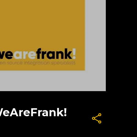
 WeAreFrank!