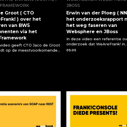
!FRAMEWORK
JBOSS
e Groot ( CTO
Erwin van der Ploeg ( NN
rank! ) over het
het onderzoeksrapport 
ren van BW5
het weg faseren van
nenten via het
Websphere en JBoss
!Framework
In deze video een referentie ov
onderzoek dat WeAreFrank! in
 video geeft CTO Jaco de Groot
opdracht van NN uitvoerde inz
rdt op de meestvoorkomende
05:05
mogelijkheid Websphere en J
over het migreren van BW5
te faseren. Erwin van der Ploeg 
nten naar het
legt uit wat WeAreFrank! hierin
ramework
betekend.