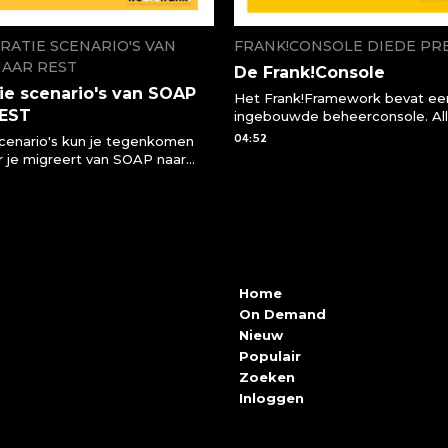
RATIE SCENARIO'S VAN
FRANK!CONSOLE DIEDE PR
NAAR REST
De Frank!Console
ie scenario's van SOAP
Het Frank!Framework bevat ee
REST
ingebouwde beheerconsole. Al
processen binnen je applicatie 
04:52
cenario's kun je tegenkomen
vanuit deze console bekijken e
 je migreert van SOAP naar
bedienen. Zo kunnen beheerde
T API
sneller ingrijpen wanneer er iets
of kunnen ontwikkelaars code s
en testen uitvoeren.
Home
On Demand
Nieuw
Populair
Zoeken
Inloggen