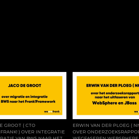
E GROOT ( CTO
ERWIN VAN DER PLOEG ( NN
RANK! ) OVER INTEGRATIE
OVER ONDERZOEKSRAPPO
RATIE VAN BW5 NAAR HET
WEGFASEREN WEBSPHERE