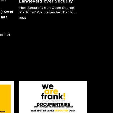
Langeveld over Security
Hoe Secure is een Open Source
 ) over
Platform? We vragen het Daniel
naar
Langeveld. Verantwoordelijk voor de
19:22
sales binnen WeAreFrank! Daniel vertelt
over hoe veilig een open source
platform is en waarom Open Source
er het
eigenlijk nog veiliger is dan een closed
source oplossing
ake de
Boss weg
( NN )
 heeft