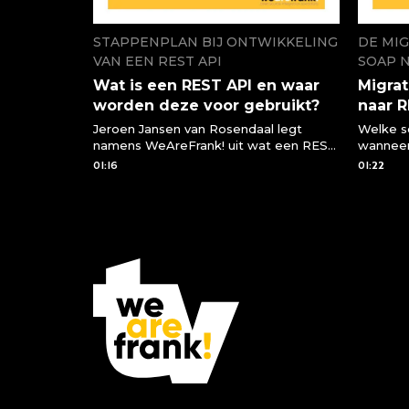
STAPPENPLAN BIJ ONTWIKKELING
DE MIG
VAN EEN REST API
SOAP 
Wat is een REST API en waar
Migrat
worden deze voor gebruikt?
naar 
Jeroen Jansen van Rosendaal legt
Welke s
namens WeAreFrank! uit wat een REST
wanneer
API is en waar we deze voor kunnen
een RES
01:16
01:22
gebruiken of moeten gebruiken