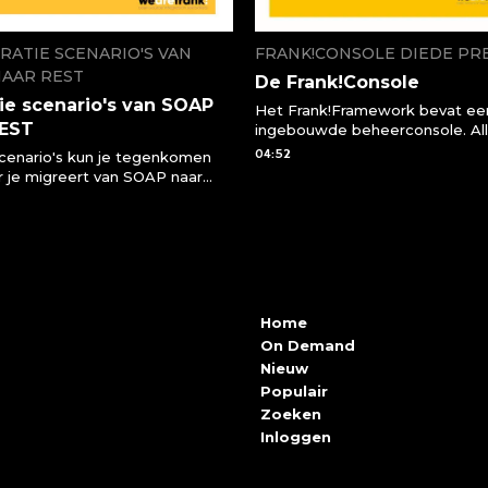
RATIE SCENARIO'S VAN
FRANK!CONSOLE DIEDE PR
NAAR REST
De Frank!Console
ie scenario's van SOAP
Het Frank!Framework bevat ee
REST
ingebouwde beheerconsole. Al
processen binnen je applicatie 
04:52
cenario's kun je tegenkomen
vanuit deze console bekijken e
 je migreert van SOAP naar
bedienen. Zo kunnen beheerde
T API
sneller ingrijpen wanneer er iets
of kunnen ontwikkelaars code s
en testen uitvoeren.
Home
On Demand
Nieuw
Populair
Zoeken
Inloggen