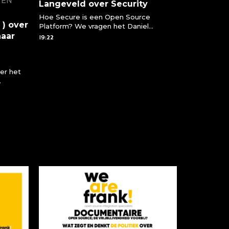
 EN
Langeveld over Security
Hoe Secure is een Open Source
 ) over
Platform? We vragen het Daniel
naar
Langeveld. Verantwoordelijk voor de
19:22
sales binnen WeAreFrank! Daniel vertelt
over hoe veilig een open source
platform is en waarom Open Source
er het
eigenlijk nog veiliger is dan een closed
source oplossing
ake de
Boss weg
( NN )
 heeft