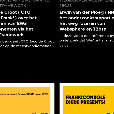
RATIE VAN BW5 NAAR HET
WEGFASEREN WEBSPHERE
!FRAMEWORK
JBOSS
e Groot ( CTO
Erwin van der Ploeg ( NN
rank! ) over het
het onderzoeksrapport 
ren van BW5
het weg faseren van
nenten via het
Websphere en JBoss
!Framework
In deze video een referentie ov
onderzoek dat WeAreFrank! in
 video geeft CTO Jaco de Groot
opdracht van NN uitvoerde inz
rdt op de meestvoorkomende
05:05
mogelijkheid Websphere en J
over het migreren van BW5
te faseren. Erwin van der Ploeg 
nten naar het
legt uit wat WeAreFrank! hierin
ramework
betekend.