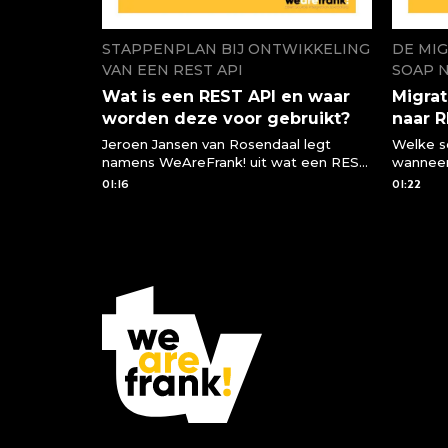
STAPPENPLAN BIJ ONTWIKKELING
DE MIG
VAN EEN REST API
SOAP 
Wat is een REST API en waar
Migrat
worden deze voor gebruikt?
naar 
Jeroen Jansen van Rosendaal legt
Welke s
namens WeAreFrank! uit wat een REST
wanneer
API is en waar we deze voor kunnen
een RES
01:16
01:22
gebruiken of moeten gebruiken