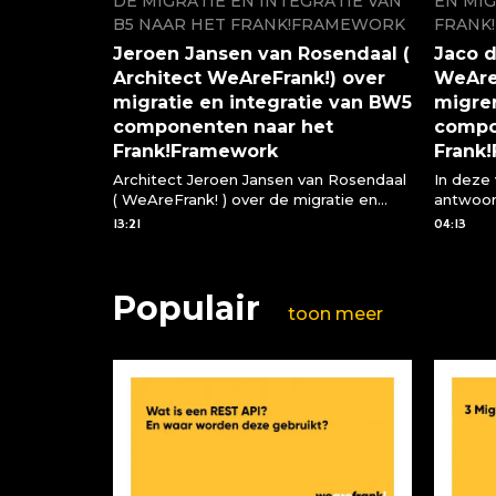
DE MIGRATIE EN INTEGRATIE VAN
EN MIG
B5 NAAR HET FRANK!FRAMEWORK
FRANK
Jeroen Jansen van Rosendaal (
Jaco d
Architect WeAreFrank!) over
WeAreF
migratie en integratie van BW5
migre
componenten naar het
compo
Frank!Framework
Frank
Architect Jeroen Jansen van Rosendaal
In deze
( WeAreFrank! ) over de migratie en
antwoo
integratie van BW5 componenten via
vragen 
13:21
04:13
het Frank!Framework
compone
Frank!F
Populair
toon meer