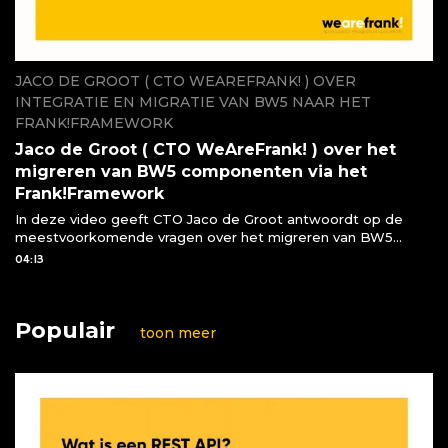
JACO DE GROOT ( CTO WEAREFRANK! ) OVER
INTEGRATIE EN MIGRATIE VAN BW5 NAAR HET
FRANK!FRAMEWORK
Jaco de Groot ( CTO WeAreFrank! ) over het
migreren van BW5 componenten via het
Frank!Framework
In deze video geeft CTO Jaco de Groot antwoordt op de
meestvoorkomende vragen over het migreren van BW5
componenten naar het Frank!Framework
04:13
Populair
toon meer