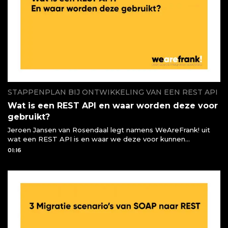
STAPPENPLAN BIJ ONTWIKKELING VAN EEN REST API
Wat is een REST API en waar worden deze voor
gebruikt?
Jeroen Jansen van Rosendaal legt namens WeAreFrank! uit
wat een REST API is en waar we deze voor kunnen
gebruiken of moeten gebruiken
01:16