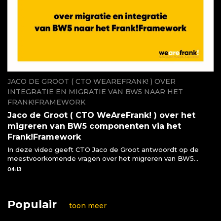
JACO DE GROOT ( CTO WEAREFRANK! ) OVER
INTEGRATIE EN MIGRATIE VAN BW5 NAAR HET
FRANK!FRAMEWORK
Jaco de Groot ( CTO WeAreFrank! ) over het
migreren van BW5 componenten via het
Frank!Framework
In deze video geeft CTO Jaco de Groot antwoordt op de
meestvoorkomende vragen over het migreren van BW5
componenten naar het Frank!Framework
04:13
Populair
toon meer