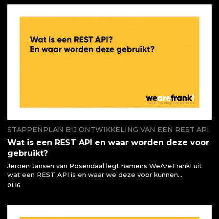
STAPPENPLAN BIJ ONTWIKKELING VAN EEN REST API
Wat is een REST API en waar worden deze voor
gebruikt?
Jeroen Jansen van Rosendaal legt namens WeAreFrank! uit
wat een REST API is en waar we deze voor kunnen
gebruiken of moeten gebruiken
01:16