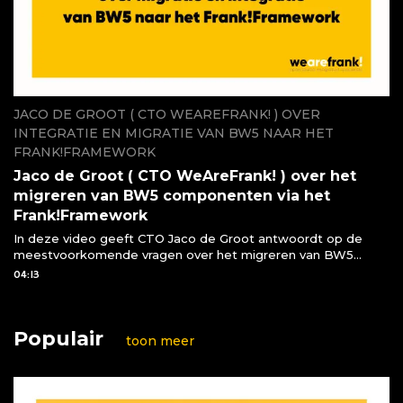
JACO DE GROOT ( CTO WEAREFRANK! ) OVER
INTEGRATIE EN MIGRATIE VAN BW5 NAAR HET
FRANK!FRAMEWORK
Jaco de Groot ( CTO WeAreFrank! ) over het
migreren van BW5 componenten via het
Frank!Framework
In deze video geeft CTO Jaco de Groot antwoordt op de
meestvoorkomende vragen over het migreren van BW5
componenten naar het Frank!Framework
04:13
Populair
toon meer