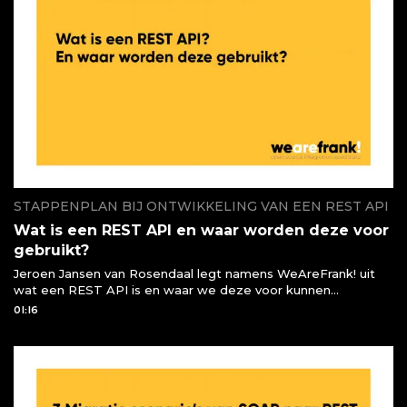
STAPPENPLAN BIJ ONTWIKKELING VAN EEN REST API
Wat is een REST API en waar worden deze voor
gebruikt?
Jeroen Jansen van Rosendaal legt namens WeAreFrank! uit
wat een REST API is en waar we deze voor kunnen
gebruiken of moeten gebruiken
01:16