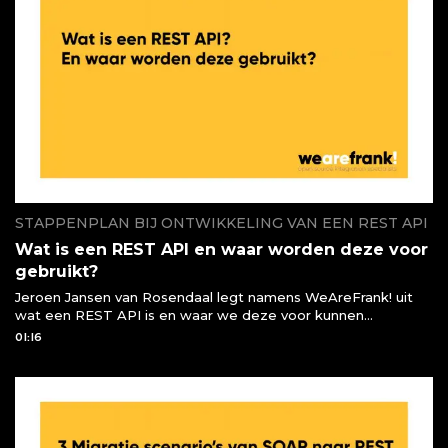
STAPPENPLAN BIJ ONTWIKKELING VAN EEN REST API
Wat is een REST API en waar worden deze voor
gebruikt?
Jeroen Jansen van Rosendaal legt namens WeAreFrank! uit
wat een REST API is en waar we deze voor kunnen
gebruiken of moeten gebruiken
01:16