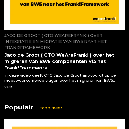
JACO DE GROOT ( CTO WEAREFRANK! ) OVER
INTEGRATIE EN MIGRATIE VAN BW5 NAAR HET
FRANK!FRAMEWORK
Jaco de Groot ( CTO WeAreFrank! ) over het
migreren van BW5 componenten via het
Frank!Framework
In deze video geeft CTO Jaco de Groot antwoordt op de
meestvoorkomende vragen over het migreren van BW5
componenten naar het Frank!Framework
04:13
Populair
toon meer