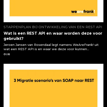
STAPPENPLAN BIJ ONTWIKKELING VAN EEN REST API
Wat is een REST API en waar worden deze voor
gebruikt?
Jeroen Jansen van Rosendaal legt namens WeAreFrank! uit
wat een REST API is en waar we deze voor kunnen
gebruiken of moeten gebruiken
01:16