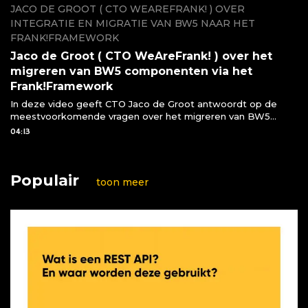
JACO DE GROOT ( CTO WEAREFRANK! ) OVER
INTEGRATIE EN MIGRATIE VAN BW5 NAAR HET
FRANK!FRAMEWORK
Jaco de Groot ( CTO WeAreFrank! ) over het
migreren van BW5 componenten via het
Frank!Framework
In deze video geeft CTO Jaco de Groot antwoordt op de
meestvoorkomende vragen over het migreren van BW5
componenten naar het Frank!Framework
04:13
Populair
toon meer