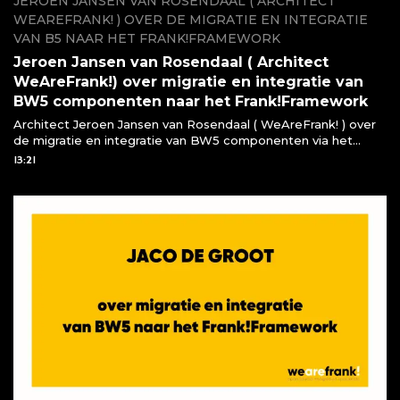
JEROEN JANSEN VAN ROSENDAAL ( ARCHITECT
WEAREFRANK! ) OVER DE MIGRATIE EN INTEGRATIE
VAN B5 NAAR HET FRANK!FRAMEWORK
Jeroen Jansen van Rosendaal ( Architect
WeAreFrank!) over migratie en integratie van
BW5 componenten naar het Frank!Framework
Architect Jeroen Jansen van Rosendaal ( WeAreFrank! ) over
de migratie en integratie van BW5 componenten via het
Frank!Framework
13:21