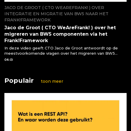
JACO DE GROOT ( CTO WEAREFRANK! ) OVER
INTEGRATIE EN MIGRATIE VAN BW5 NAAR HET
FRANK!FRAMEWORK
Jaco de Groot ( CTO WeAreFrank! ) over het
migreren van BW5 componenten via het
Frank!Framework
In deze video geeft CTO Jaco de Groot antwoordt op de
meestvoorkomende vragen over het migreren van BW5
componenten naar het Frank!Framework
04:13
Populair
toon meer