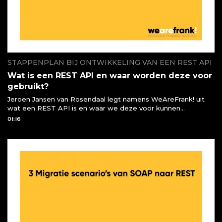
STAPPENPLAN BIJ ONTWIKKELING VAN EEN REST API
Wat is een REST API en waar worden deze voor
gebruikt?
Jeroen Jansen van Rosendaal legt namens WeAreFrank! uit
wat een REST API is en waar we deze voor kunnen
gebruiken of moeten gebruiken
01:16