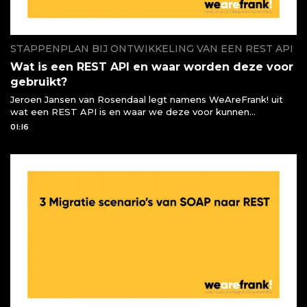
STAPPENPLAN BIJ ONTWIKKELING VAN EEN REST API
Wat is een REST API en waar worden deze voor
gebruikt?
Jeroen Jansen van Rosendaal legt namens WeAreFrank! uit
wat een REST API is en waar we deze voor kunnen
gebruiken of moeten gebruiken
01:16