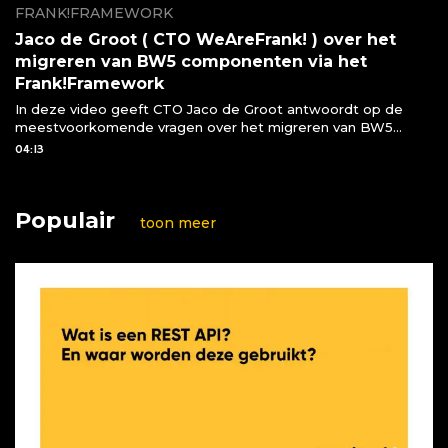
FRANK!FRAMEWORK
Jaco de Groot ( CTO WeAreFrank! ) over het
migreren van BW5 componenten via het
Frank!Framework
In deze video geeft CTO Jaco de Groot antwoordt op de
meestvoorkomende vragen over het migreren van BW5
componenten naar het Frank!Framework
04:13
Populair
toon meer