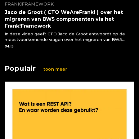
FRANK!FRAMEWORK
Jaco de Groot ( CTO WeAreFrank! ) over het
migreren van BW5 componenten via het
Frank!Framework
In deze video geeft CTO Jaco de Groot antwoordt op de
meestvoorkomende vragen over het migreren van BW5
componenten naar het Frank!Framework
04:13
Populair
toon meer