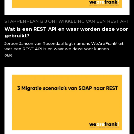
STAPPENPLAN BIJ ONTWIKKELING VAN EEN REST API
Wat is een REST API en waar worden deze voor
gebruikt?
Jeroen Jansen van Rosendaal legt namens WeAreFrank! uit
wat een REST API is en waar we deze voor kunnen
gebruiken of moeten gebruiken
01:16