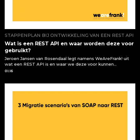
STAPPENPLAN BIJ ONTWIKKELING VAN EEN REST API
Wat is een REST API en waar worden deze voor
gebruikt?
Jeroen Jansen van Rosendaal legt namens WeAreFrank! uit
wat een REST API is en waar we deze voor kunnen
gebruiken of moeten gebruiken
01:16