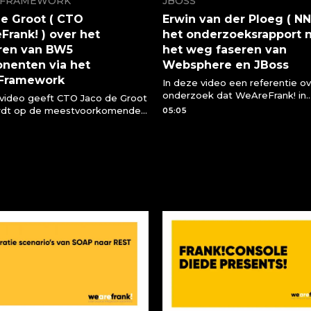
!FRAMEWORK
JBOSS
e Groot ( CTO
Erwin van der Ploeg ( NN
rank! ) over het
het onderzoeksrapport 
ren van BW5
het weg faseren van
nenten via het
Websphere en JBoss
!Framework
In deze video een referentie ov
onderzoek dat WeAreFrank! in
 video geeft CTO Jaco de Groot
opdracht van NN uitvoerde inz
rdt op de meestvoorkomende
05:05
mogelijkheid Websphere en J
over het migreren van BW5
te faseren. Erwin van der Ploeg 
nten naar het
legt uit wat WeAreFrank! hierin
ramework
betekend.