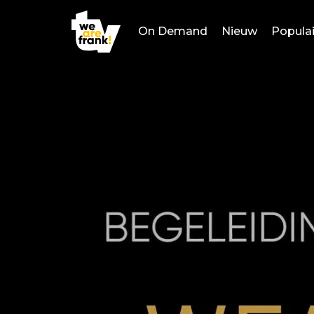
On Demand
Nieuw
Populai