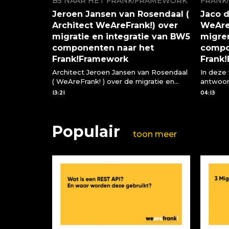
B5 NAAR HET FRANK!FRAMEWORK
FRANK
Jeroen Jansen van Rosendaal (
Jaco d
Architect WeAreFrank!) over
WeAreF
migratie en integratie van BW5
migre
componenten naar het
compo
Frank!Framework
Frank
Architect Jeroen Jansen van Rosendaal
In deze
( WeAreFrank! ) over de migratie en
antwoo
integratie van BW5 componenten via
vragen 
13:21
04:13
het Frank!Framework
compone
Frank!F
Populair
toon meer