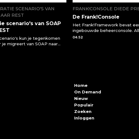
RATIE SCENARIO'S VAN
FRANK!CONSOLE DIEDE PR
NAAR REST
De Frank!Console
ie scenario's van SOAP
Het Frank!Framework bevat ee
REST
ingebouwde beheerconsole. Al
processen binnen je applicatie 
04:52
cenario's kun je tegenkomen
vanuit deze console bekijken e
 je migreert van SOAP naar
bedienen. Zo kunnen beheerde
T API
sneller ingrijpen wanneer er iets
of kunnen ontwikkelaars code s
en testen uitvoeren.
Home
On Demand
Nieuw
Populair
Zoeken
Inloggen