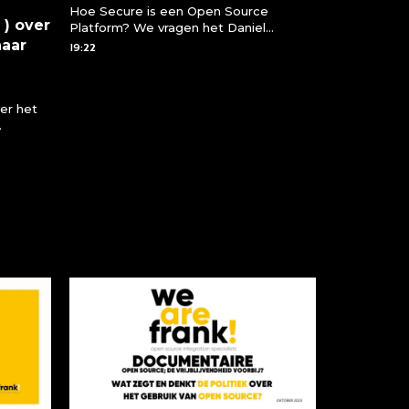
Hoe Secure is een Open Source
 ) over
Platform? We vragen het Daniel
naar
Langeveld. Verantwoordelijk voor de
19:22
sales binnen WeAreFrank! Daniel vertelt
over hoe veilig een open source
platform is en waarom Open Source
er het
eigenlijk nog veiliger is dan een closed
source oplossing
ake de
Boss weg
( NN )
 heeft