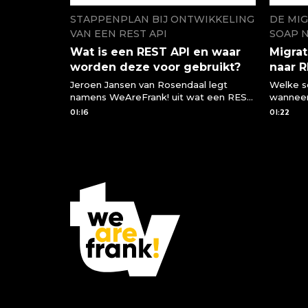
STAPPENPLAN BIJ ONTWIKKELING
DE MIG
VAN EEN REST API
SOAP 
Wat is een REST API en waar
Migrat
worden deze voor gebruikt?
naar 
Jeroen Jansen van Rosendaal legt
Welke s
namens WeAreFrank! uit wat een REST
wanneer
API is en waar we deze voor kunnen
een RES
01:16
01:22
gebruiken of moeten gebruiken