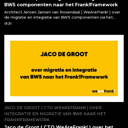
BW5 componenten naar het Frank!Framework
Architect Jeroen Jansen van Rosendaal ( WeAreFrank! ) over
de migratie en integratie van BW5 componenten via het
Frank!Framework
13:21
JACO DE GROOT ( CTO WEAREFRANK! ) OVER
INTEGRATIE EN MIGRATIE VAN BW5 NAAR HET
FRANK!FRAMEWORK
Jaco de Groot ( CTO WeAreFrank! ) over het