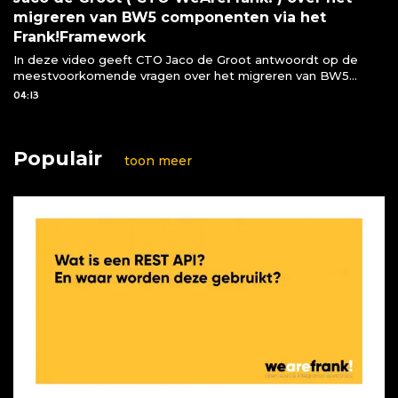
migreren van BW5 componenten via het
Frank!Framework
In deze video geeft CTO Jaco de Groot antwoordt op de
meestvoorkomende vragen over het migreren van BW5
componenten naar het Frank!Framework
04:13
Populair
toon meer