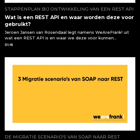
STAPPENPLAN BIJ ONTWIKKELING VAN EEN REST API
Wat is een REST API en waar worden deze voor
gebruikt?
Jeroen Jansen van Rosendaal legt namens WeAreFrank! uit
wat een REST API is en waar we deze voor kunnen
gebruiken of moeten gebruiken
01:16
DE MIGRATIE SCENARIO'S VAN SOAP NAAR REST